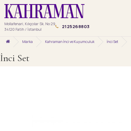
Mollafenari, Kılıçcılar Sk. No:29
2125268803
34120 Fatih / İstanbul
Marka
Kahraman İnci ve Kuyumculuk
İnci Set
İnci Set