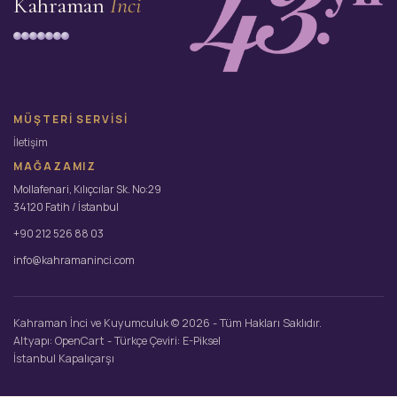
Kahraman
İnci
MÜŞTERI SERVISI
İletişim
MAĞAZAMIZ
Mollafenari, Kılıçcılar Sk. No:29
34120 Fatih / İstanbul
+90 212 526 88 03
info@kahramaninci.com
Kahraman İnci ve Kuyumculuk © 2026 - Tüm Hakları Saklıdır.
Altyapı:
OpenCart
- Türkçe Çeviri:
E-Piksel
İstanbul Kapalıçarşı