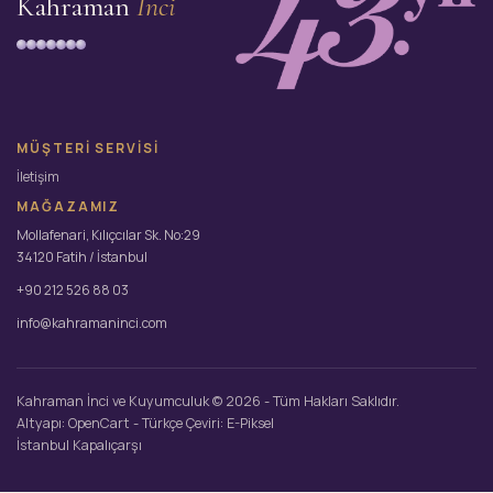
Kahraman
İnci
MÜŞTERI SERVISI
İletişim
MAĞAZAMIZ
Mollafenari, Kılıçcılar Sk. No:29
34120 Fatih / İstanbul
+90 212 526 88 03
info@kahramaninci.com
Kahraman İnci ve Kuyumculuk © 2026 - Tüm Hakları Saklıdır.
Altyapı:
OpenCart
- Türkçe Çeviri:
E-Piksel
İstanbul Kapalıçarşı