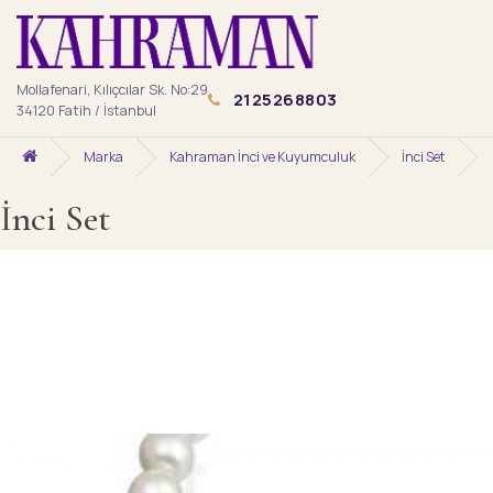
Mollafenari, Kılıçcılar Sk. No:29
2125268803
34120 Fatih / İstanbul
Marka
Kahraman İnci ve Kuyumculuk
İnci Set
İnci Set