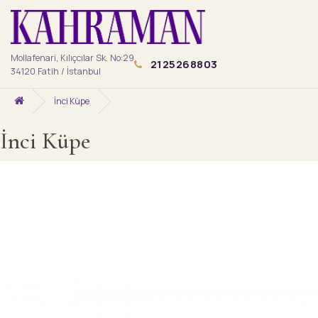
Mollafenari, Kılıçcılar Sk. No:29
2125268803
34120 Fatih / İstanbul
İnci Küpe
İnci Küpe