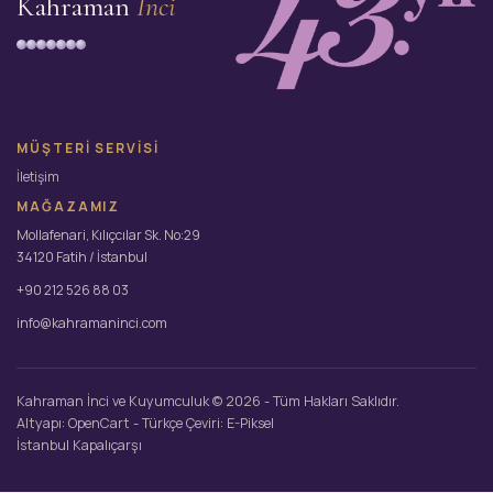
Kahraman
İnci
MÜŞTERI SERVISI
İletişim
MAĞAZAMIZ
Mollafenari, Kılıçcılar Sk. No:29
34120 Fatih / İstanbul
+90 212 526 88 03
info@kahramaninci.com
Kahraman İnci ve Kuyumculuk © 2026 - Tüm Hakları Saklıdır.
Altyapı:
OpenCart
- Türkçe Çeviri:
E-Piksel
İstanbul Kapalıçarşı